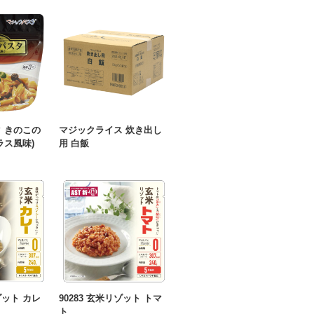
 きのこの
マジックライス 炊き出し
ラス風味)
用 白飯
ゾット カレ
90283 玄米リゾット トマ
ト