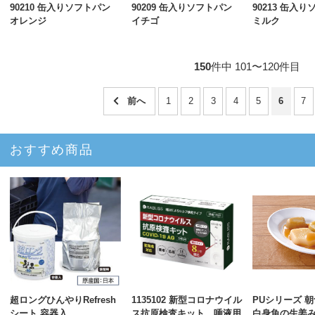
90210 缶入りソフトパン
90209 缶入りソフトパン
90213 缶入
オレンジ
イチゴ
ミルク
150
件中 101〜120件目
1
2
3
4
5
6
7
おすすめ商品
超ロングひんやりRefresh
1135102 新型コロナウイル
PUシリーズ 
シート 容器入
ス抗原検査キット 唾液用
白身魚の生姜