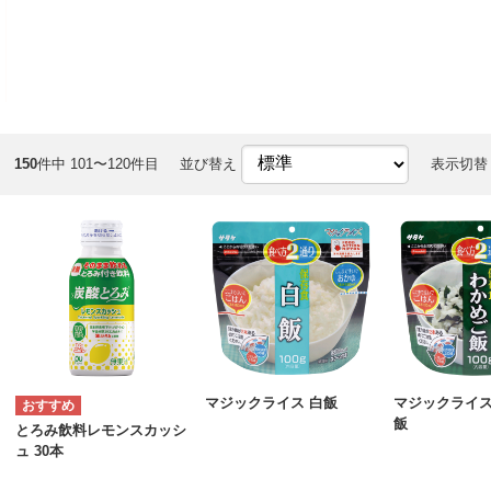
150
件中 101〜120件目
並び替え
表示切替
マジックライス 白飯
マジックライス
飯
とろみ飲料レモンスカッシ
ュ 30本