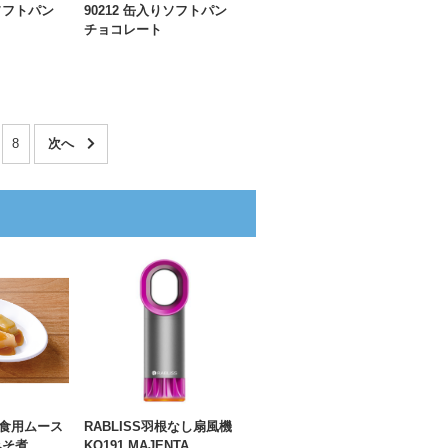
りソフトパン
90212 缶入りソフトパン
チョコレート
8
朝食用ムース
RABLISS羽根なし扇風機
みそ煮
KO191 MAJENTA