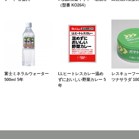
（型番 KO264）
富士ミネラルウォーター
LLヒートレスカレー温め
レスキューフー
500ml 5年
ずにおいしい野菜カレー 5
ツナサラダ 100
年