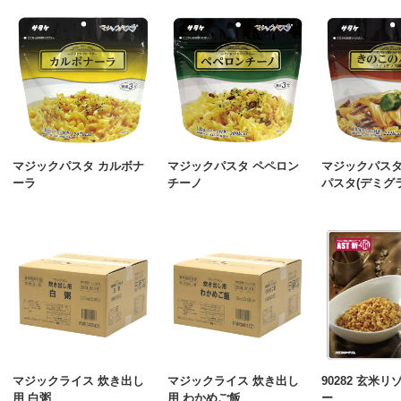
マジックパスタ カルボナ
マジックパスタ ペペロン
マジックパスタ
ーラ
チーノ
パスタ(デミグ
マジックライス 炊き出し
マジックライス 炊き出し
90282 玄米リ
用 白粥
用 わかめご飯
ー