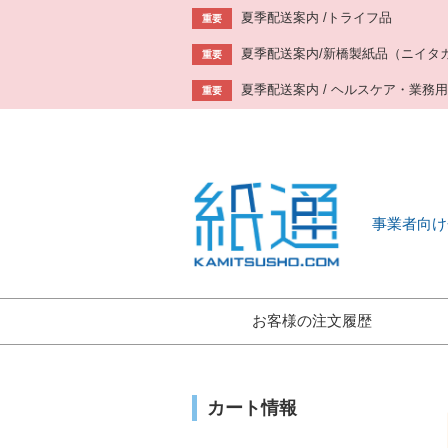
夏季配送案内 /トライフ品
重要
夏季配送案内/新橋製紙品（ニイタ
重要
夏季配送案内 / ヘルスケア・業務
重要
事業者向け
お客様の注文履歴
カート情報