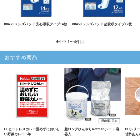
88458 メンズパッド 安心吸収タイプ14枚
88459 メンズパッド 超吸収タイプ12枚
4
件中 1〜4件目
おすすめ商品
LLヒートレスカレー温めずにおいし
超ロングひんやりRefreshシート 容
PUシリ
い野菜カレー 5年
器入
甘酢あん