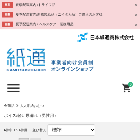
夏季配送案内 /トライフ品
重要
夏季配送案内/新橋製紙品（ニイタカ品）ご購入のお客様
重要
夏季配送案内 / ヘルスケア・業務用品
重要
0
全商品
大人用紙おむつ
ポイズ/軽い尿漏れ（男性用）
4
件中 1〜4件目
並び替え