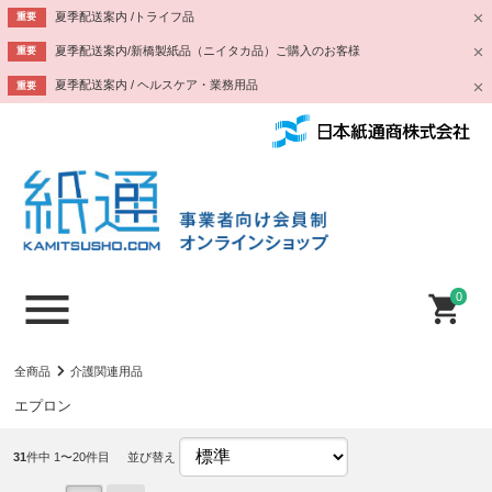
夏季配送案内 /トライフ品
重要
夏季配送案内/新橋製紙品（ニイタカ品）ご購入のお客様
重要
夏季配送案内 / ヘルスケア・業務用品
重要
0
全商品
介護関連用品
エプロン
31
件中 1〜20件目
並び替え