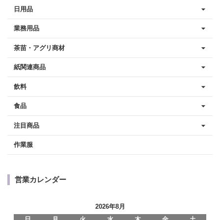
日用品
業務用品
茶苗・アグリ商材
紙関連商品
飲料
食品
注目商品
作業服
営業カレンダー
2026年8月
日
月
火
水
木
金
土