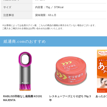
サイズ
内容量：75g ／ 373Kcal
注意事項
賞味期限：63ヵ月
※お客様によっては会員ログイン後、こちらの商品の価格が表示されていない場合がございます。
ご購入をご検討される場合はお問い合わせをお願いいたします。
紙通商.comのおすすめ
RABLISS羽根なし扇風機 KO191
レスキューフーズとりそぼろ 70g 3
あったか
MAJENTA
年