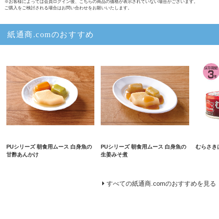
※お客様によっては会員ログイン後、こちらの商品の価格が表示されていない場合がございます。
ご購入をご検討される場合はお問い合わせをお願いいたします。
紙通商.comのおすすめ
PUシリーズ 朝食用ムース 白身魚の
PUシリーズ 朝食用ムース 白身魚の
むらさき
甘酢あんかけ
生姜みそ煮
すべての紙通商.comのおすすめを見る