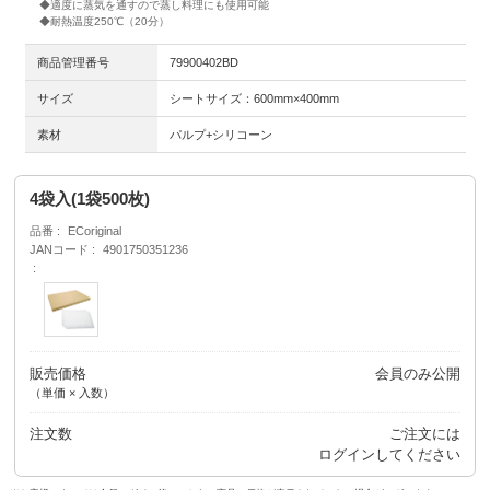
◆適度に蒸気を通すので蒸し料理にも使用可能
◆耐熱温度250℃（20分）
商品管理番号
79900402BD
サイズ
シートサイズ：600mm×400mm
素材
パルプ+シリコーン
4袋入(1袋500枚)
品番
ECoriginal
JANコード
4901750351236
販売価格
会員のみ公開
（単価 × 入数）
注文数
ご注文には
ログイン
してください