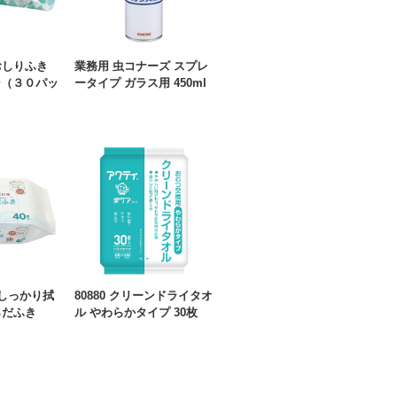
用おしりふき
業務用 虫コナーズ スプレ
ン（３０パッ
ータイプ ガラス用 450ml
ア しっかり拭
80880 クリーンドライタオ
らだふき
ル やわらかタイプ 30枚