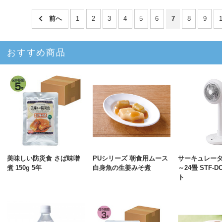
1
2
3
4
5
6
7
8
9
おすすめ商品
美味しい防災食 さば味噌
PUシリーズ 朝食用ムース
サーキュレー
煮 150g 5年
白身魚の生姜みそ煮
～24畳 STF-D
ト