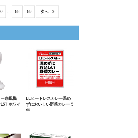
10
...
88
89
ター扇風機
LLヒートレスカレー温め
C15T ホワイ
ずにおいしい野菜カレー 5
年