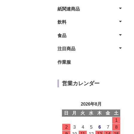
紙関連商品
飲料
食品
注目商品
作業服
営業カレンダー
2026年8月
日
月
火
水
木
金
土
1
2
3
4
5
6
7
8
9
10
11
12
13
14
15