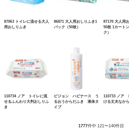
87063 トイレに流せる大人
86871 大人用おしりふき1
87170 大人
用おしりふき
パック（50枚）
50枚 1カート
ク）
110734 ノア トイレに流
ピジョン ハビナース う
110733 ノ
せるふんわり大判おしりふ
るおうからだふき 液体タ
ける丈夫なか
き
イプ
1777
件中 121〜140件目