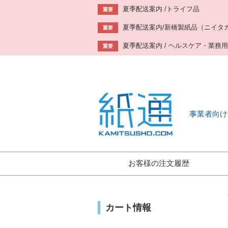
夏季配送案内 /トライフ品
重要
夏季配送案内/新橋製紙品（ニイタ
重要
夏季配送案内 / ヘルスケア・業務
重要
事業者向け
お客様の注文履歴
カート情報