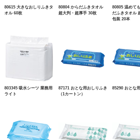
80615 大きなおしりふきタ
80804 からだふきタオル
80805 温め
オル 60枚
超大判・超厚手 30枚
だふきタオル 
包装 20本
803345 吸水シーツ 業務用
87171 おとな用おしりふき
85290 おと
ライト
（1カートン）