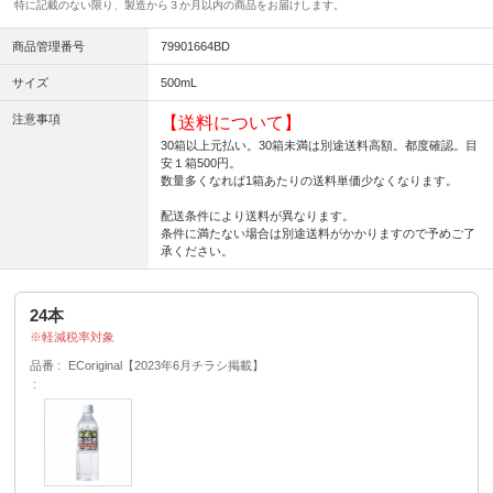
特に記載のない限り、製造から３か月以内の商品をお届けします。
商品管理番号
79901664BD
サイズ
500mL
注意事項
【送料について】
30箱以上元払い。30箱未満は別途送料高額。都度確認。目
安１箱500円。
数量多くなれば1箱あたりの送料単価少なくなります。
配送条件により送料が異なります。
条件に満たない場合は別途送料がかかりますので予めご了
承ください。
24本
軽減税率対象
品番
ECoriginal【2023年6月チラシ掲載】