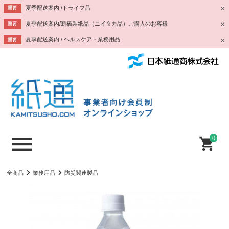
夏季配送案内 /トライフ品
重要
夏季配送案内/新橋製紙品（ニイタカ品）ご購入のお客様
重要
夏季配送案内 / ヘルスケア・業務用品
重要
0
全商品
業務用品
防災関連製品