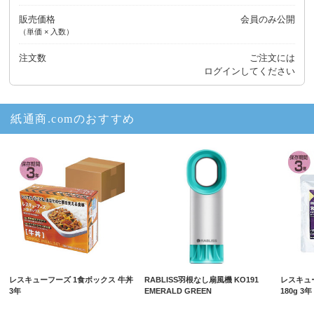
販売価格
会員のみ公開
（単価 × 入数）
注文数
ご注文には
ログイン
してください
紙通商.comのおすすめ
レスキューフーズ 1食ボックス 牛丼
RABLISS羽根なし扇風機 KO191
レスキュ
3年
EMERALD GREEN
180g 3年