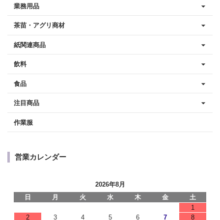
業務用品
茶苗・アグリ商材
紙関連商品
飲料
食品
注目商品
作業服
営業カレンダー
2026年8月
日
月
火
水
木
金
土
1
2
3
4
5
6
7
8