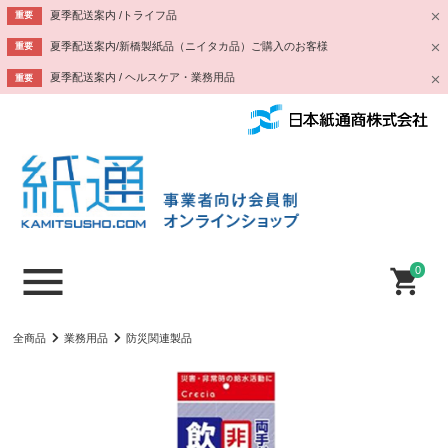
夏季配送案内 /トライフ品
重要
夏季配送案内/新橋製紙品（ニイタカ品）ご購入のお客様
重要
夏季配送案内 / ヘルスケア・業務用品
重要
0
全商品
業務用品
防災関連製品