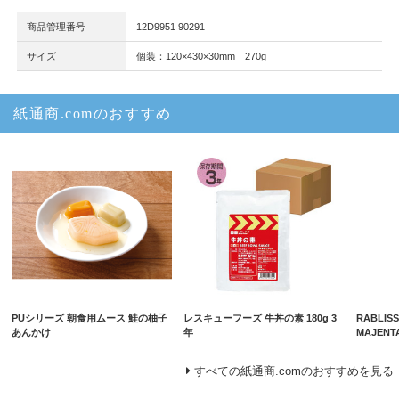
商品管理番号
12D9951 90291
サイズ
個装：120×430×30mm 270g
紙通商.comのおすすめ
PUシリーズ 朝食用ムース 鮭の柚子
レスキューフーズ 牛丼の素 180g 3
RABLI
あんかけ
年
MAJENT
すべての紙通商.comのおすすめを見る